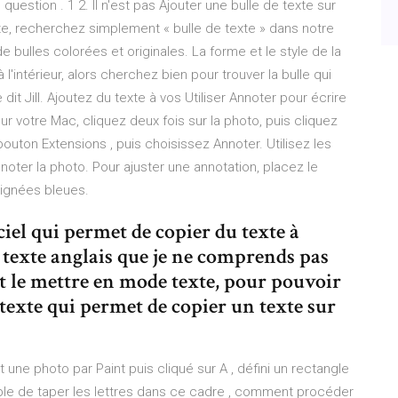
question . 1 2. Il n'est pas Ajouter une bulle de texte sur
te, recherchez simplement « bulle de texte » dans notre
 bulles colorées et originales. La forme et le style de la
l'intérieur, alors cherchez bien pour trouver la bulle qui
t Jill. Ajoutez du texte à vos Utiliser Annoter pour écrire
ur votre Mac, cliquez deux fois sur la photo, puis cliquez
 bouton Extensions , puis choisissez Annoter. Utilisez les
annoter la photo. Pour ajuster une annotation, placez le
poignées bleues.
ciel qui permet de copier du texte à
n texte anglais que je ne comprends pas
 et le mettre en mode texte, pour pouvoir
 texte qui permet de copier un texte sur
t une photo par Paint puis cliqué sur A , défini un rectangle
sible de taper les lettres dans ce cadre , comment procéder