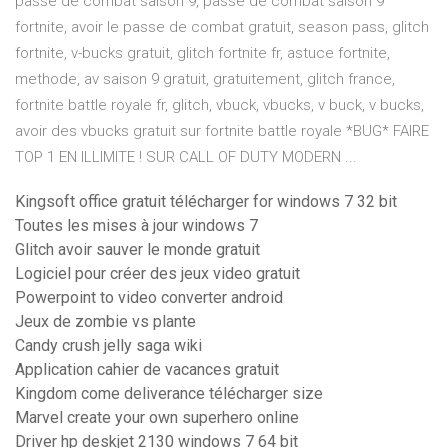
passe de combat saison 9, passe de combat saison 9
fortnite, avoir le passe de combat gratuit, season pass, glitch
fortnite, v-bucks gratuit, glitch fortnite fr, astuce fortnite,
methode, av saison 9 gratuit, gratuitement, glitch france,
fortnite battle royale fr, glitch, vbuck, vbucks, v buck, v bucks,
avoir des vbucks gratuit sur fortnite battle royale *BUG* FAIRE
TOP 1 EN ILLIMITE ! SUR CALL OF DUTY MODERN ...
Kingsoft office gratuit télécharger for windows 7 32 bit
Toutes les mises à jour windows 7
Glitch avoir sauver le monde gratuit
Logiciel pour créer des jeux video gratuit
Powerpoint to video converter android
Jeux de zombie vs plante
Candy crush jelly saga wiki
Application cahier de vacances gratuit
Kingdom come deliverance télécharger size
Marvel create your own superhero online
Driver hp deskjet 2130 windows 7 64 bit