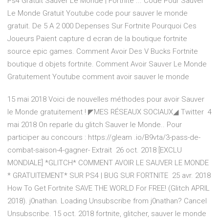
Ps4 Gratuit Sauver Le Monde | Fortnite ... Code Pour Sauver
Le Monde Gratuit Youtube code pour sauver le monde
gratuit. De 5 A 2 000 Depenses Sur Fortnite Pourquoi Ces
Joueurs Paient capture d ecran de la boutique fortnite
source epic games. Comment Avoir Des V Bucks Fortnite
boutique d objets fortnite. Comment Avoir Sauver Le Monde
Gratuitement Youtube comment avoir sauver le monde
15 mai 2018 Voici de nouvelles méthodes pour avoir Sauver
le Monde gratuitement ! ◤MES RÉSEAUX SOCIAUX◢ Twitter 4
mai 2018 On reparle du glitch Sauver le Monde.. Pour
participer au concours : https://gleam .io/B9vta/3-pass-de-
combat-saison-4-gagner- Extrait 26 oct. 2018 [EXCLU
MONDIALE] *GLITCH* COMMENT AVOIR LE SAUVER LE MONDE
* GRATUITEMENT* SUR PS4 | BUG SUR FORTNITE 25 avr. 2018
How To Get Fortnite SAVE THE WORLD For FREE! (Glitch APRIL
2018). j0nathan. Loading Unsubscribe from j0nathan? Cancel
Unsubscribe. 15 oct. 2018 fortnite, glitcher, sauver le monde