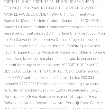
FORTNITE ! SHOP FORTNITE PALIER BONUS SEMAINE 10
TECHNIQUE POUR AVOIR LE PASS DE COMBAT COMMENT
AVOIR LE PASSE DE COMBAT GRATUIT … Comment Avoir
Sauver Le Monde Fortnite Gratuit - Jeanette ... 16/04/2020 ·
Sauver Le Monde Fortnite Gratuit comment avoir les anciens
passe de combat saison 2 3 4 . Fortnite Une Mise A Jour Pour
Le Pve Sauver Le Monde Arrive Demain broyer la horde le
nouveau mode de jeu pve de fortnite. Fortnite Epic Games
Faut Il Craquer Pour La Version Anticipee le probleme comme
nous allons le voir un peu plus loin c est que le jeu possede
un petit cote pay to win deplaisant *SECRET CODE* AVOIR
DES V-BUCKS EN INFINI "SAISON 12 ... Salut tout le monde !
???? ???? Avant tout, aidez-moi à atteindre les 200 000
abonnés !???? ???? De plus, c'est une chaîne qui va vous
faire plai Рэперский музончик. Добро пожаловать. Вход /
Регистрация × Вход. Ваш логин или email. Пароль. Вход
Забыли пароль? × Создать аккаунт. Регис� Code Fortnite